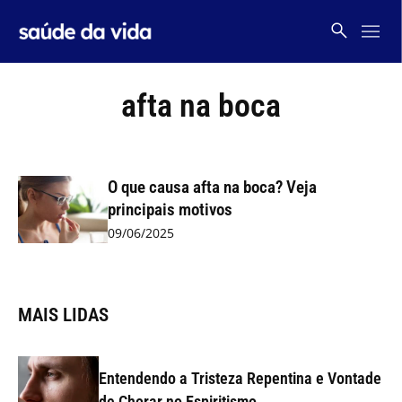
Skip
to
content
afta na boca
O que causa afta na boca? Veja
principais motivos
09/06/2025
MAIS LIDAS
Entendendo a Tristeza Repentina e Vontade
de Chorar no Espiritismo