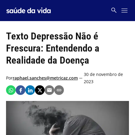
Skip
to
content
Texto Depressão Não é
Frescura: Entendendo a
Realidade da Doença
30 de novembro de
Por
raphael.sanches@metricaz.com
2023