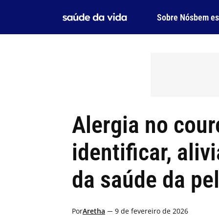
Skip
to
Sobre Nós
bem es
content
Alergia no cou
identificar, ali
da saúde da pe
Por
Aretha
9 de fevereiro de 2026