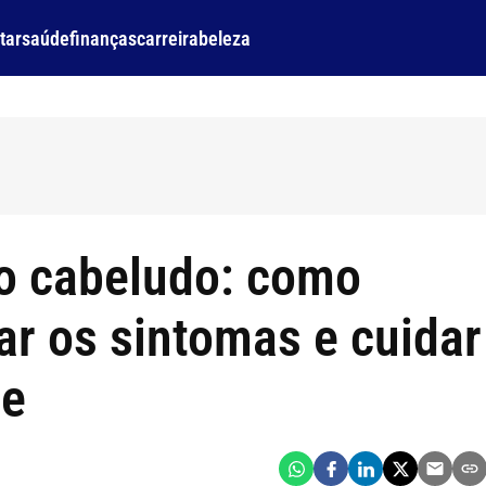
tar
saúde
finanças
carreira
beleza
ro cabeludo: como
viar os sintomas e cuidar
le