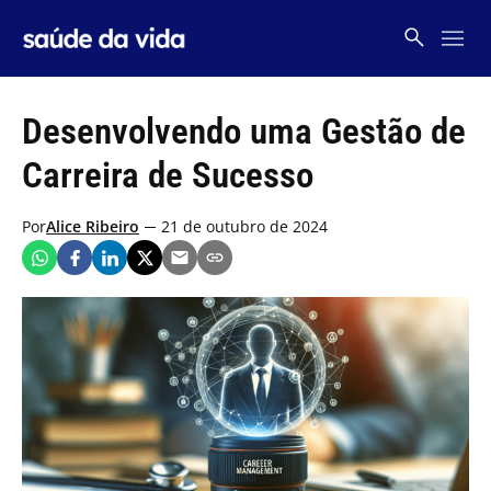
Skip
to
content
Desenvolvendo uma Gestão de
Carreira de Sucesso
Por
Alice Ribeiro
21 de outubro de 2024