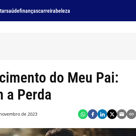
tar
saúde
finanças
carreira
beleza
cimento do Meu Pai:
 a Perda
 novembro de 2023