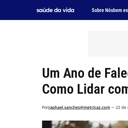
Skip
to
Sobre Nós
bem es
content
Um Ano de Fale
Como Lidar com
Por
raphael.sanches@metricaz.com
22 de