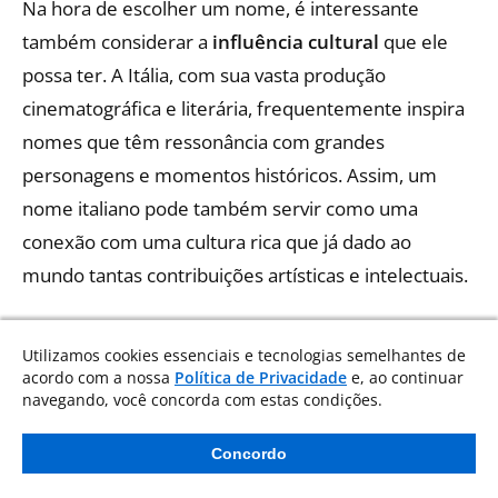
Na hora de escolher um nome, é interessante
também considerar a
influência cultural
que ele
possa ter. A Itália, com sua vasta produção
cinematográfica e literária, frequentemente inspira
nomes que têm ressonância com grandes
personagens e momentos históricos. Assim, um
nome italiano pode também servir como uma
conexão com uma cultura rica que já dado ao
mundo tantas contribuições artísticas e intelectuais.
É importante lembrar que os nomes femininos
Utilizamos cookies essenciais e tecnologias semelhantes de
italianos trazem uma
combinação de tradição e
acordo com a nossa
Política de Privacidade
e, ao continuar
navegando, você concorda com estas condições.
elegância
. Compreender a história e o significado
por trás dos nomes pode ajudar na escolha do nome
Concordo
ideal. Os nomes italianos continuam a encantar