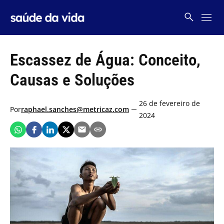
Skip
to
content
Escassez de Água: Conceito,
Causas e Soluções
26 de fevereiro de
Por
raphael.sanches@metricaz.com
2024