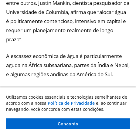
entre outros. Justin Mankin, cientista pesquisador da
Universidade de Columbia, afirma que “alocar água
é politicamente contencioso, intensivo em capital e
requer um planejamento realmente de longo
prazo”.
A escassez econômica de água é particularmente
aguda na África subsaariana, partes da Índia e Nepal,
e algumas regiões andinas da América do Sul.
A escassez de água na África é física e econômica,
Utilizamos cookies essenciais e tecnologias semelhantes de
de acordo com um artigo de 2013 de Hua Xie e
acordo com a nossa
Política de Privacidade
e, ao continuar
colegas do Instituto Internacional de Pesquisa em
navegando, você concorda com estas condições.
Políticas Alimentares. A escassez de água na Cidade
Concordo
do Cabo, África do Sul, durante a crise da água de